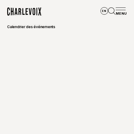
Aller au contenu principal
EN
MENU
Accueil
Ouvrir la
Calendrier des événements