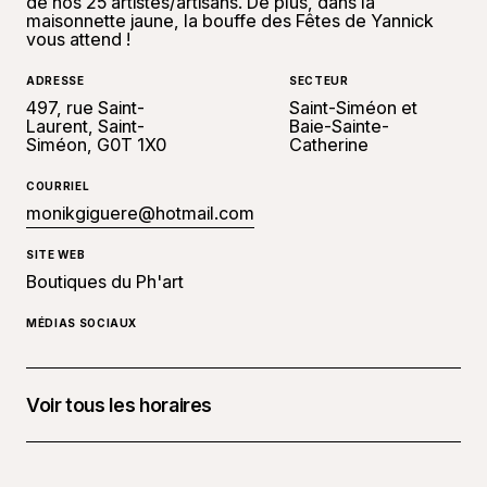
de nos 25 artistes/artisans. De plus, dans la
maisonnette jaune, la bouffe des Fêtes de Yannick
vous attend !
ADRESSE
SECTEUR
497, rue Saint-
Saint-Siméon et
Laurent, Saint-
Baie-Sainte-
Siméon, G0T 1X0
Catherine
COURRIEL
monikgiguere@hotmail.com
SITE WEB
Boutiques du Ph'art
MÉDIAS SOCIAUX
Voir tous les horaires
28 novembre 2025 à 10 h 00 - 17 h 00