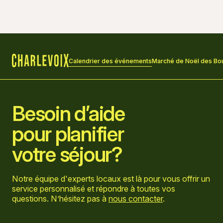
29 novembre 2025 à 10 h 00 - 17 h 00
30 novembre 2025 à 10 h 00 - 17 h 00
5 décembre 2025 à 10 h 00 - 17 h 00
6 décembre 2025 à 10 h 00 - 17 h 00
Calendrier des événements
Marché de Noël des Bou
Accueil
7 décembre 2025 à 10 h 00 - 17 h 00
Besoin d’aide
pour planifier
votre séjour?
Notre équipe d'experts locaux est là pour vous offrir un
service personnalisé et répondre à toutes vos
questions. N’hésitez pas à
nous contacter
.
Aller sur la page Facebook
Aller sur la page LinkedIn
Aller sur la page Instagram
Aller sur la page YouTube