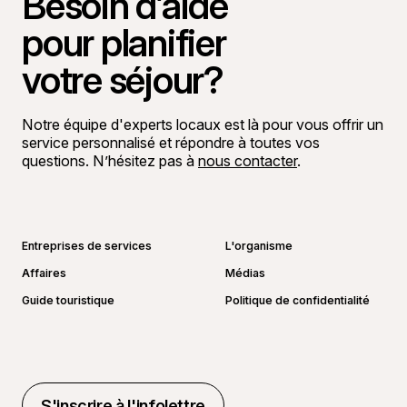
Besoin d’aide
pour planifier
votre séjour?
Notre équipe d'experts locaux est là pour vous offrir un
service personnalisé et répondre à toutes vos
questions. N’hésitez pas à
nous contacter
.
Aller sur la page Facebook
Aller sur la page LinkedIn
Aller sur la page Instagram
Aller sur la page YouTube
Entreprises de services
L'organisme
Affaires
Médias
Guide touristique
Politique de confidentialité
S'inscrire à l'infolettre