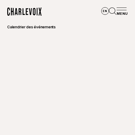
Aller au contenu principal
EN
MENU
Accueil
Ouvrir la
Calendrier des événements