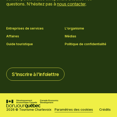
questions. N’hésitez pas à
nous contacter
.
Aller sur la page Facebook
Aller sur la page LinkedIn
Aller sur la page Instagram
Aller sur la page YouTube
Entreprises de services
L'organisme
Affaires
Médias
Guide touristique
Politique de confidentialité
S'inscrire à l'infolettre
S'inscrire à l'infolettre
2026 © Tourisme Charlevoix
Paramètres des cookies
Crédits
Réalisé