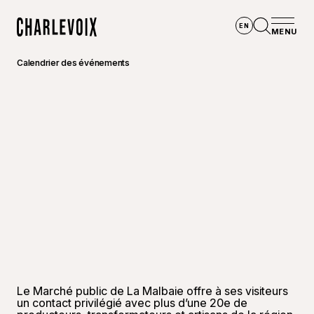
Aller au contenu principal
EN
MENU
Accueil
Ouvrir la
Calendrier des événements
Le Marché public de La Malbaie offre à ses visiteurs
un contact privilégié avec plus d’une 20e de