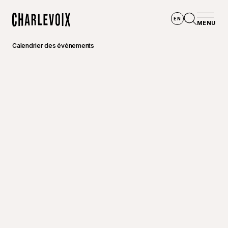
Aller au contenu principal
EN
MENU
Accueil
Ouvrir la
Calendrier des événements