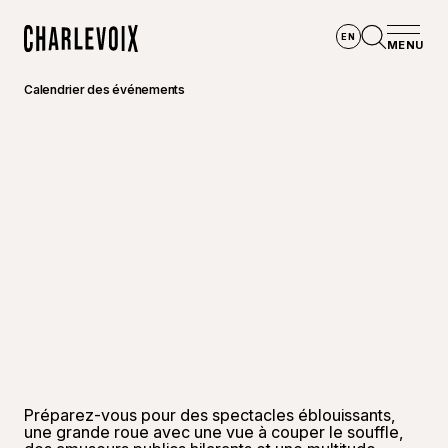
Aller au contenu principal
EN
MENU
Accueil
Ouvrir la
Calendrier des événements
Préparez-vous pour des spectacles éblouissants,
une grande roue avec une vue à couper le souffle,