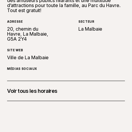
des amuseurs publics hilarants et une multitude
d’attractions pour toute la famille, au Parc du Havre.
Tout est gratuit!
ADRESSE
SECTEUR
20, chemin du
La Malbaie
Havre, La Malbaie,
G5A 2Y4
SITE WEB
Ville de La Malbaie
MÉDIAS SOCIAUX
Voir tous les horaires
12 septembre 2026 à 17 h 00 - 12 23 h 00
13 septembre 2026 à 11 h 00 - 13 23 h 00
14 septembre 2026 à 11 h 00 - 16 h 00