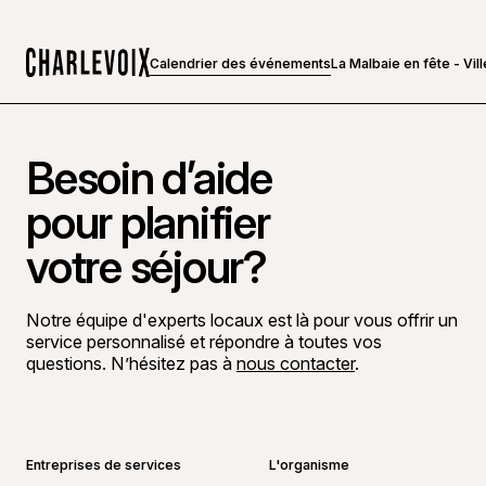
Calendrier des événements
La Malbaie en fête - Vil
Accueil
Besoin d’aide
pour planifier
votre séjour?
Notre équipe d'experts locaux est là pour vous offrir un
service personnalisé et répondre à toutes vos
questions. N’hésitez pas à
nous contacter
.
Aller sur la page Facebook
Aller sur la page LinkedIn
Aller sur la page Instagram
Aller sur la page YouTube
Entreprises de services
L'organisme