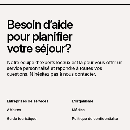
Besoin d’aide
pour planifier
votre séjour?
Notre équipe d'experts locaux est là pour vous offrir un
service personnalisé et répondre à toutes vos
questions. N’hésitez pas à
nous contacter
.
Aller sur la page Facebook
Aller sur la page LinkedIn
Aller sur la page Instagram
Aller sur la page YouTube
Entreprises de services
L'organisme
Affaires
Médias
Guide touristique
Politique de confidentialité