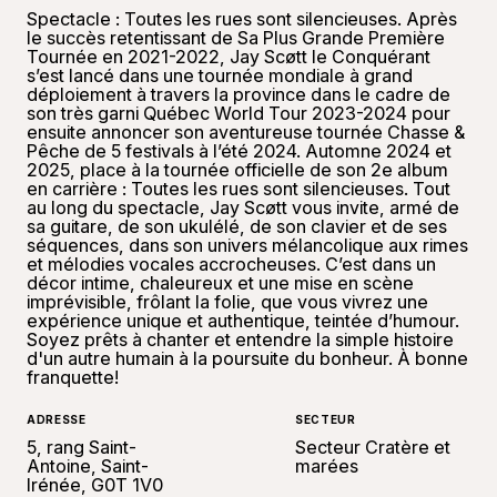
Spectacle : Toutes les rues sont silencieuses. Après
le succès retentissant de Sa Plus Grande Première
Tournée en 2021-2022, Jay Scøtt le Conquérant
s’est lancé dans une tournée mondiale à grand
déploiement à travers la province dans le cadre de
son très garni Québec World Tour 2023-2024 pour
ensuite annoncer son aventureuse tournée Chasse &
Pêche de 5 festivals à l’été 2024. Automne 2024 et
2025, place à la tournée officielle de son 2e album
en carrière : Toutes les rues sont silencieuses. Tout
au long du spectacle, Jay Scøtt vous invite, armé de
sa guitare, de son ukulélé, de son clavier et de ses
séquences, dans son univers mélancolique aux rimes
et mélodies vocales accrocheuses. C’est dans un
décor intime, chaleureux et une mise en scène
imprévisible, frôlant la folie, que vous vivrez une
expérience unique et authentique, teintée d’humour.
Soyez prêts à chanter et entendre la simple histoire
d'un autre humain à la poursuite du bonheur. À bonne
franquette!
ADRESSE
SECTEUR
5, rang Saint-
Secteur Cratère et
Antoine, Saint-
marées
Irénée, G0T 1V0