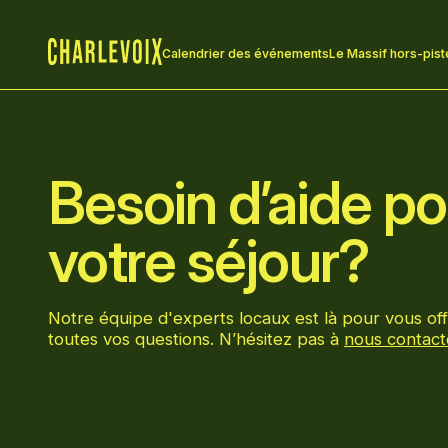
Calendrier des événements
Le Massif hors-pist
Accueil
Besoin d’aide pou
votre séjour?
Notre équipe d'experts locaux est là pour vous off
toutes vos questions. N’hésitez pas à
nous contact
Aller sur la page Facebook
Aller sur la page LinkedIn
Aller sur la page Instagram
Aller sur la page YouTube