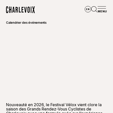
Aller au contenu principal
EN
MENU
Accueil
Ouvrir la
Calendrier des événements
©
Clémen
Nouveauté en 2026, le Festival Vélox vient clore la
saison des Grands Rendez-Vous Cyclistes de