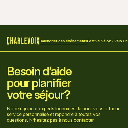
29 août 2026 à 00 h 00
30 août 2026 à 00 h 00
Calendrier des événements
Festival Vélox - Vélo Ch
Accueil
Besoin d’aide
pour planifier
votre séjour?
Notre équipe d'experts locaux est là pour vous offrir un
service personnalisé et répondre à toutes vos
questions. N’hésitez pas à
nous contacter
.