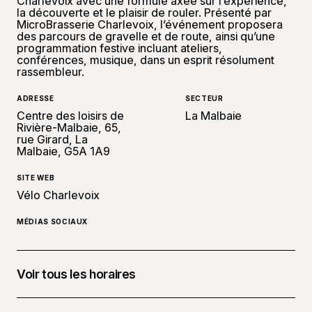
Charlevoix avec une formule axée sur l’expérience,
la découverte et le plaisir de rouler. Présenté par
MicroBrasserie Charlevoix, l’événement proposera
des parcours de gravelle et de route, ainsi qu’une
programmation festive incluant ateliers,
conférences, musique, dans un esprit résolument
rassembleur.
ADRESSE
SECTEUR
Centre des loisirs de
La Malbaie
Rivière-Malbaie, 65,
rue Girard, La
Malbaie, G5A 1A9
SITE WEB
Vélo Charlevoix
MÉDIAS SOCIAUX
Voir tous les horaires
28 août 2026 à 00 h 00