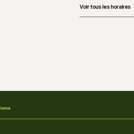
Voir tous les horaires
3 avril 2026 à 00 h 00
4 avril 2026 à 00 h 00
5 avril 2026 à 00 h 00
2 octobre 2026 à 00 h
3 octobre 2026 à 00 
4 octobre 2026 à 00 
 Danse