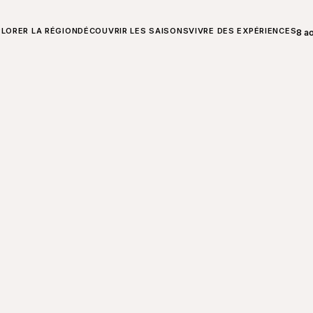
T SUR CHARLEVOIX
LORER LA RÉGION
DÉCOUVRIR LES SAISONS
VIVRE DES EXPÉRIENCES
8 a
Ouvr