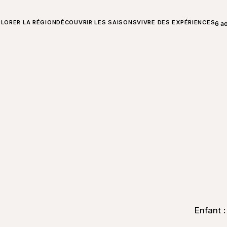
T SUR CHARLEVOIX
LORER LA RÉGION
DÉCOUVRIR LES SAISONS
VIVRE DES EXPÉRIENCES
6 a
Ouvr
Enfant :