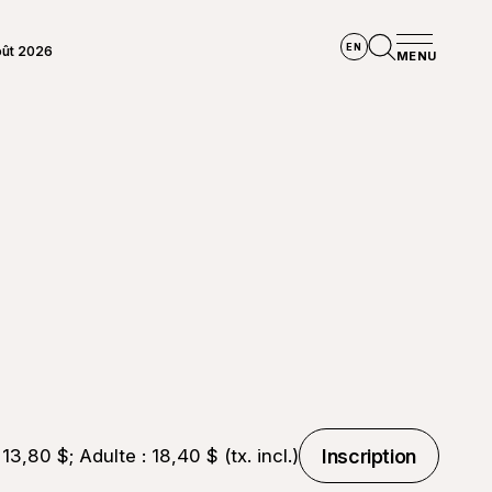
EN
oût 2026
ir le panneau de la météo
MENU
Ouvrir la re
 13,80 $; Adulte : 18,40 $ (tx. incl.)
Inscription
©
GUEPE
Inscription