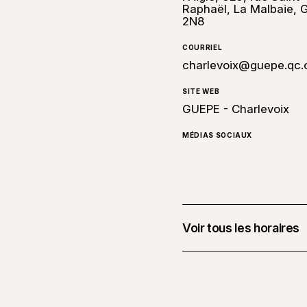
Raphaël, La Malbaie, 
2N8
COURRIEL
charlevoix@guepe.qc.
SITE WEB
GUEPE - Charlevoix
MÉDIAS SOCIAUX
Voir tous les horaires
6 juin 2026 à 10 h 00 -
26 septembre 2026 à 1