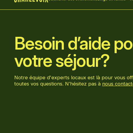
Accueil
Besoin d’aide pou
votre séjour?
Notre équipe d'experts locaux est là pour vous off
toutes vos questions. N’hésitez pas à
nous contact
Aller sur la page Facebook
Aller sur la page LinkedIn
Aller sur la page Instagram
Aller sur la page YouTube