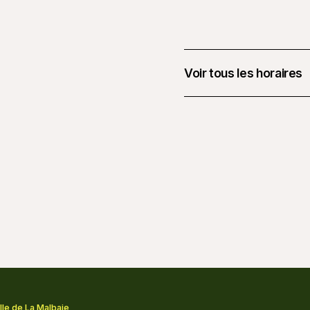
Voir tous les horaires
3 mars 2026 à 10 h 0
ille de La Malbaie