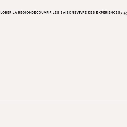
T SUR CHARLEVOIX
LORER LA RÉGION
DÉCOUVRIR LES SAISONS
VIVRE DES EXPÉRIENCES
7 a
Ouvr