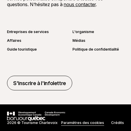
questions. N’hésitez pas à
nous contacter
.
Aller sur la page Facebook
Aller sur la page LinkedIn
Aller sur la page Instagram
Aller sur la page YouTube
Entreprises de services
L'organisme
Affaires
Médias
Guide touristique
Politique de confidentialité
S'inscrire à l'infolettre
S'inscrire à l'infolettre
2026 © Tourisme Charlevoix
Paramètres des cookies
Crédits
Réalisé