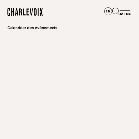
Aller au contenu principal
EN
MENU
Accueil
Ouvrir la
Calendrier des événements
©
Ville 