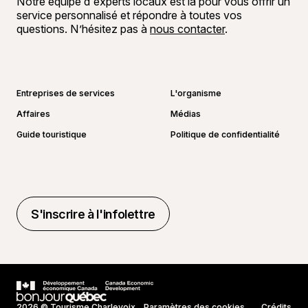
Notre équipe d'experts locaux est là pour vous offrir un
service personnalisé et répondre à toutes vos
questions. N’hésitez pas à
nous contacter
.
Aller sur la page Facebook
Aller sur la page LinkedIn
Aller sur la page Instagram
Aller sur la page YouTube
Entreprises de services
L'organisme
Affaires
Médias
Guide touristique
Politique de confidentialité
S'inscrire à l'infolettre
S'inscrire à l'infolettre
2026 © Tourisme Charlevoix
Paramètres des cookies
Crédits