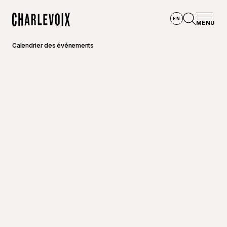
Aller au contenu principal
EN
MENU
Accueil
Ouvrir la
Calendrier des événements
©
Joannie