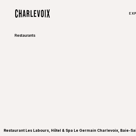
Aller au contenu principal
TOU
EXP
Accueil
Restaurants
Restaurant Les Labours, Hôtel & Spa Le Germain Charlevoix, Baie-Sa