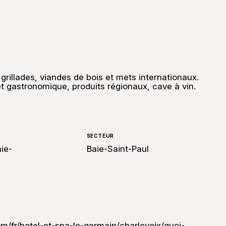
: grillades, viandes de bois et mets internationaux.
et gastronomique, produits régionaux, cave à vin.
SECTEUR
aie-
Baie-Saint-Paul
/fr/hotel-et-spa-le-germain/charlevoix/quoi-