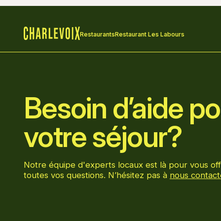
Restaurants
Restaurant Les Labours
Accueil
Besoin d’aide pou
votre séjour?
Notre équipe d'experts locaux est là pour vous off
toutes vos questions. N’hésitez pas à
nous contact
Aller sur la page Facebook
Aller sur la page LinkedIn
Aller sur la page Instagram
Aller sur la page YouTube