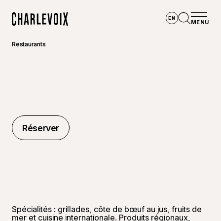
Aller au contenu principal
EN
MENU
Accueil
Ouvrir la
Restaurants
Réserver
Réserver
Spécialités : grillades, côte de bœuf au jus, fruits de
mer et cuisine internationale. Produits régionaux,