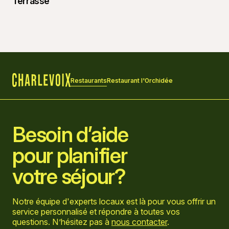
Restaurants
Restaurant l'Orchidée
Accueil
Besoin d’aide
pour planifier
votre séjour?
Notre équipe d'experts locaux est là pour vous offrir un
service personnalisé et répondre à toutes vos
questions. N’hésitez pas à
nous contacter
.