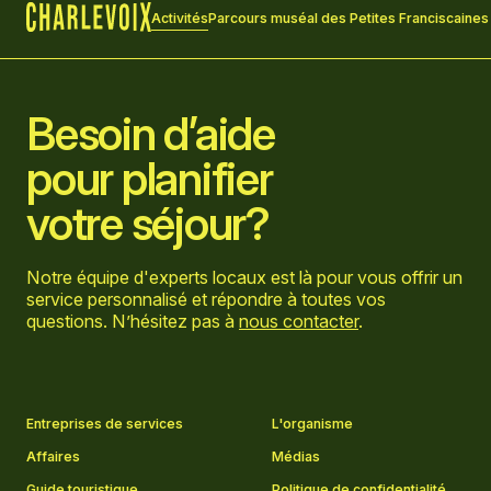
Activités
Parcours muséal des Petites Franciscaines
Accueil
Besoin d’aide
pour planifier
votre séjour?
Notre équipe d'experts locaux est là pour vous offrir un
service personnalisé et répondre à toutes vos
questions. N’hésitez pas à
nous contacter
.
Aller sur la page Facebook
Aller sur la page LinkedIn
Aller sur la page Instagram
Aller sur la page YouTube
Entreprises de services
L'organisme
Affaires
Médias
Guide touristique
Politique de confidentialité