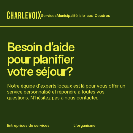
Services
Municipalité Isle-aux-Coudres
Accueil
Besoin d’aide
pour planifier
votre séjour?
Notre équipe d'experts locaux est là pour vous offrir un
service personnalisé et répondre à toutes vos
questions. N’hésitez pas à
nous contacter
.
Aller sur la page Facebook
Aller sur la page LinkedIn
Aller sur la page Instagram
Aller sur la page YouTube
Entreprises de services
L'organisme