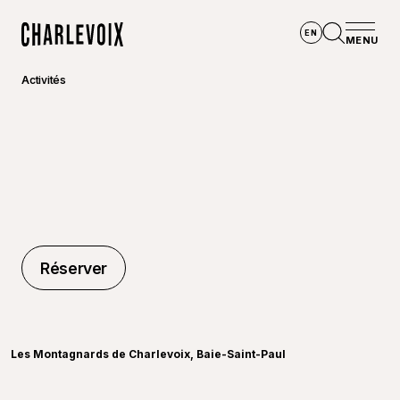
Aller au contenu principal
EN
MENU
Accueil
Ouvrir la
Activités
Réserver
Réserver
©
RSide 
Les Montagnards de Charlevoix, Baie-Saint-Paul