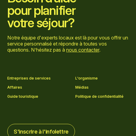
pour planifier
votre séjour?
Notre équipe d'experts locaux est là pour vous offrir un
service personnalisé et répondre à toutes vos
questions. N’hésitez pas à
nous contacter
.
Aller sur la page Facebook
Aller sur la page LinkedIn
Aller sur la page Instagram
Aller sur la page YouTube
Entreprises de services
L'organisme
Affaires
Médias
Guide touristique
Politique de confidentialité
S'inscrire à l'infolettre