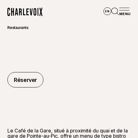
Aller au contenu principal
EN
MENU
Accueil
Ouvrir la
Restaurants
Réserver
Réserver
Le Café de la Gare, situé à proximité du quai et de la
gare de Pointe-au-Pic, offre un menu de type bistro