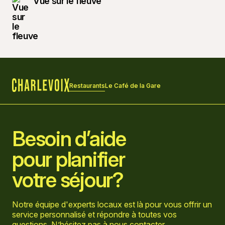
Vue sur le fleuve
Restaurants
Le Café de la Gare
Accueil
Besoin d’aide
pour planifier
votre séjour?
Notre équipe d'experts locaux est là pour vous offrir un
service personnalisé et répondre à toutes vos
questions. N’hésitez pas à
nous contacter
.