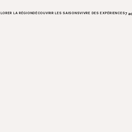
T SUR CHARLEVOIX
LORER LA RÉGION
DÉCOUVRIR LES SAISONS
VIVRE DES EXPÉRIENCES
7 a
Ouvr