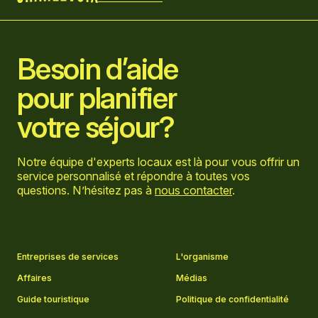
Accueil
Besoin d’aide
pour planifier
votre séjour?
Notre équipe d'experts locaux est là pour vous offrir un
service personnalisé et répondre à toutes vos
questions. N’hésitez pas à
nous contacter
.
Aller sur la page Facebook
Aller sur la page LinkedIn
Aller sur la page Instagram
Aller sur la page YouTube
Entreprises de services
L'organisme
Affaires
Médias
Guide touristique
Politique de confidentialité