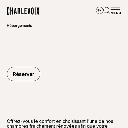
Aller au contenu principal
EN
MENU
Accueil
Ouvrir la
Hébergements
Réserver
Réserver
Offrez-vous le confort en choisissant l'une de nos
chambres fraichement rénovées afin que votre