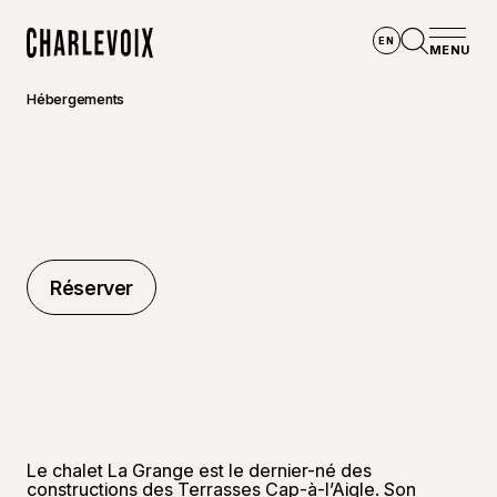
Aller au contenu principal
EN
MENU
Accueil
Ouvrir la
Hébergements
Réserver
Réserver
Le chalet La Grange est le dernier-né des
constructions des Terrasses Cap-à-l’Aigle. Son