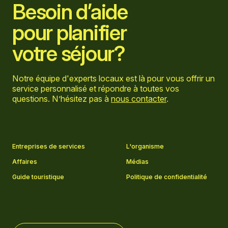
Besoin d’aide
pour planifier
votre séjour?
Notre équipe d'experts locaux est là pour vous offrir un
service personnalisé et répondre à toutes vos
questions. N’hésitez pas à
nous contacter
.
Aller sur la page Facebook
Aller sur la page LinkedIn
Aller sur la page Instagram
Aller sur la page YouTube
Entreprises de services
L'organisme
Affaires
Médias
Guide touristique
Politique de confidentialité