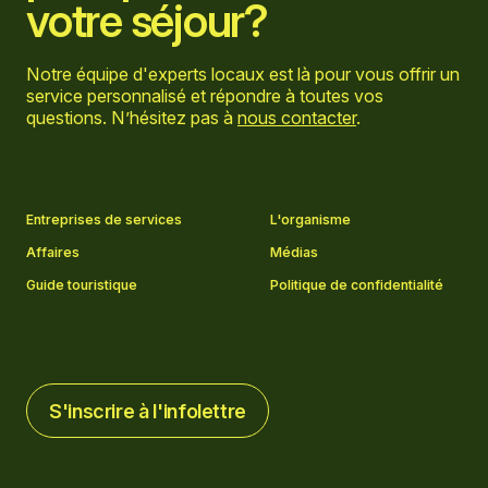
votre séjour?
Notre équipe d'experts locaux est là pour vous offrir un
service personnalisé et répondre à toutes vos
questions. N’hésitez pas à
nous contacter
.
Aller sur la page Facebook
Aller sur la page LinkedIn
Aller sur la page Instagram
Aller sur la page YouTube
Entreprises de services
L'organisme
Affaires
Médias
Guide touristique
Politique de confidentialité
S'inscrire à l'infolettre
S'inscrire à l'infolettre