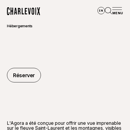
Aller au contenu principal
EN
MENU
Accueil
Ouvrir la
Hébergements
Réserver
Réserver
L'Agora a été conçue pour offrir une vue imprenable
sur le fleuve Saint-Laurent et les montagnes, visibles