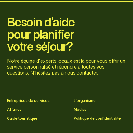
Besoin d’aide
pour planifier
votre séjour?
Notre équipe d'experts locaux est là pour vous offrir un
service personnalisé et répondre à toutes vos
questions. N’hésitez pas à
nous contacter
.
Aller sur la page Facebook
Aller sur la page LinkedIn
Aller sur la page Instagram
Aller sur la page YouTube
Entreprises de services
L'organisme
Affaires
Médias
Guide touristique
Politique de confidentialité