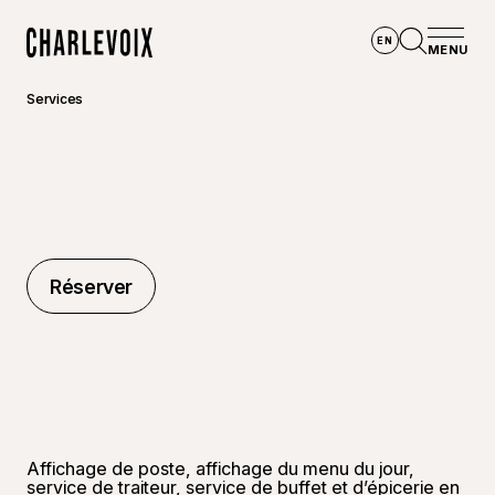
Aller au contenu principal
EN
MENU
Accueil
Ouvrir la
Services
Réserver
Réserver
Affichage de poste, affichage du menu du jour,
service de traiteur, service de buffet et d’épicerie en