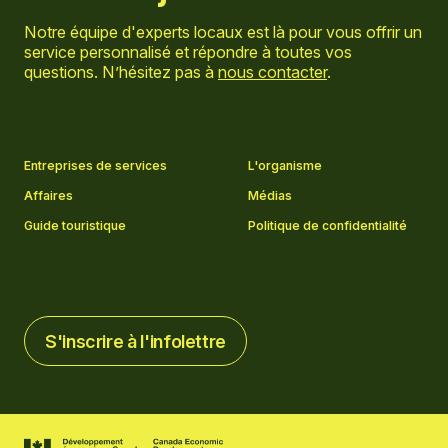
Notre équipe d'experts locaux est là pour vous offrir un
service personnalisé et répondre à toutes vos
questions. N’hésitez pas à
nous contacter
.
Aller sur la page Facebook
Aller sur la page LinkedIn
Aller sur la page Instagram
Aller sur la page YouTube
Entreprises de services
L'organisme
Affaires
Médias
Guide touristique
Politique de confidentialité
S'inscrire à l'infolettre
S'inscrire à l'infolettre