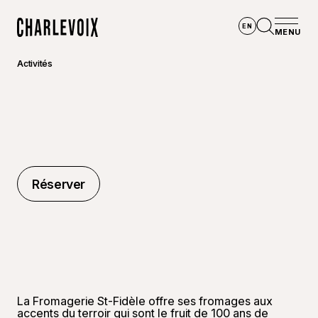
Aller au contenu principal
EN
MENU
Accueil
Ouvrir la
Activités
Réserver
Réserver
La Fromagerie St-Fidèle offre ses fromages aux
accents du terroir qui sont le fruit de 100 ans de