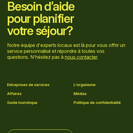
Besoin d’aide
pour planifier
votre séjour?
Notre équipe d'experts locaux est là pour vous offrir un
service personnalisé et répondre à toutes vos
questions. N’hésitez pas à
nous contacter
.
Aller sur la page Facebook
Aller sur la page LinkedIn
Aller sur la page Instagram
Aller sur la page YouTube
Entreprises de services
L'organisme
Affaires
Médias
Guide touristique
Politique de confidentialité