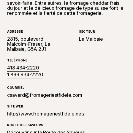
savoir-faire. Entre autres, le fromage cheddar frais
du jour et le délicieux fromage de type suisse font la
renommée et la fierté de cette fromagerie.
ADRESSE
SECTEUR
2815, boulevard
La Malbaie
Malcolm-Fraser, La
Malbaie, G5A 2J1
TÉLÉPHONE
418 434-2220
1 866 934-2220
COURRIEL
csavard@fromageriestfidele.com
SITE WEB
http://www.fromageriestfidele.net/
ROUTE DES SAVEURS
Découvrir sur la Route des Saveurs