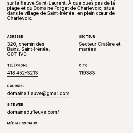
sur le fleuve Saint-Laurent. À quelques pas de la
plage et du Domaine Forget de Charlevoix, situé
dans le village de Saint-Irénée, en plein cœur de
Charlevoix.
ADRESSE
SECTEUR
320, chemin des
Secteur Cratère et
Bains, Saint-Irénée,
marées
G0T 1V0
TÉLÉPHONE
CITQ
418 452-3213
119383
COURRIEL
domaine.fleuve@gmail.com
SITE WEB
domainedufleuve.com/
MÉDIAS SOCIAUX