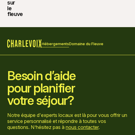
Hébergements
Domaine du Fleuve
Accueil
Besoin d’aide
pour planifier
votre séjour?
Notre équipe d'experts locaux est là pour vous offrir un
service personnalisé et répondre à toutes vos
questions. N’hésitez pas à
nous contacter
.