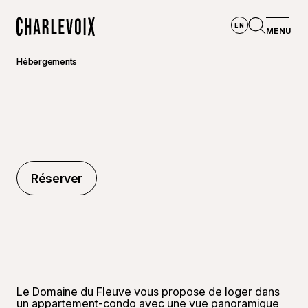
Aller au contenu principal
EN
MENU
Accueil
Ouvrir la
Hébergements
Réserver
Réserver
Le Domaine du Fleuve vous propose de loger dans
un appartement-condo avec une vue panoramique