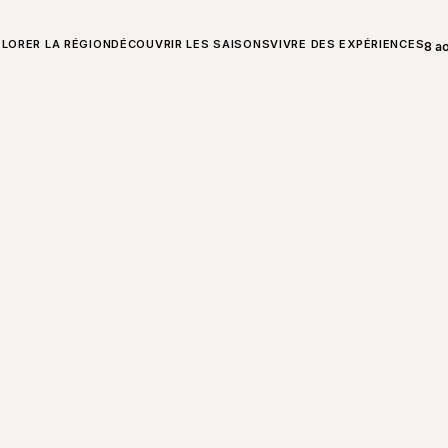
T SUR CHARLEVOIX
LORER LA RÉGION
DÉCOUVRIR LES SAISONS
VIVRE DES EXPÉRIENCES
8 a
Ouvr