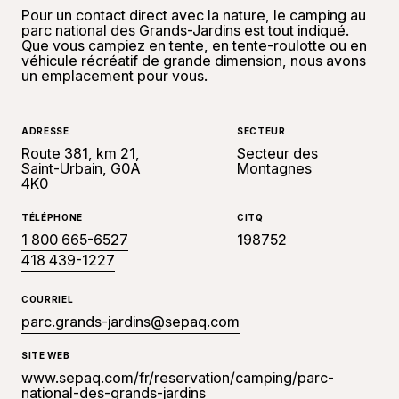
Pour un contact direct avec la nature, le camping au
parc national des Grands-Jardins est tout indiqué.
Que vous campiez en tente, en tente-roulotte ou en
véhicule récréatif de grande dimension, nous avons
un emplacement pour vous.
ADRESSE
SECTEUR
Route 381, km 21,
Secteur des
Saint-Urbain, G0A
Montagnes
4K0
TÉLÉPHONE
CITQ
1 800 665-6527
198752
418 439-1227
COURRIEL
parc.grands-jardins@sepaq.com
SITE WEB
www.sepaq.com/fr/reservation/camping/parc-
national-des-grands-jardins