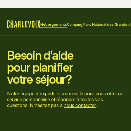
Hébergements
Camping Parc National des Grands-J
Accueil
Besoin d’aide
pour planifier
votre séjour?
Notre équipe d'experts locaux est là pour vous offrir un
service personnalisé et répondre à toutes vos
questions. N’hésitez pas à
nous contacter
.
Aller sur la page Facebook
Aller sur la page LinkedIn
Aller sur la page Instagram
Aller sur la page YouTube