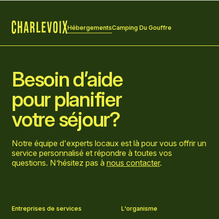
Hébergements
Camping Du Gouffre
Accueil
Besoin d’aide
pour planifier
votre séjour?
Notre équipe d'experts locaux est là pour vous offrir un
service personnalisé et répondre à toutes vos
questions. N’hésitez pas à
nous contacter
.
Aller sur la page Facebook
Aller sur la page LinkedIn
Aller sur la page Instagram
Aller sur la page YouTube
Entreprises de services
L'organisme