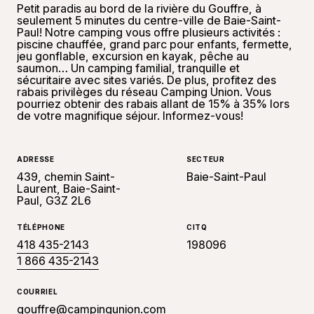
Petit paradis au bord de la rivière du Gouffre, à
seulement 5 minutes du centre-ville de Baie-Saint-
Paul! Notre camping vous offre plusieurs activités :
piscine chauffée, grand parc pour enfants, fermette,
jeu gonflable, excursion en kayak, pêche au
saumon… Un camping familial, tranquille et
sécuritaire avec sites variés. De plus, profitez des
rabais privilèges du réseau Camping Union. Vous
pourriez obtenir des rabais allant de 15% à 35% lors
de votre magnifique séjour. Informez-vous!
ADRESSE
SECTEUR
439, chemin Saint-
Baie-Saint-Paul
Laurent, Baie-Saint-
Paul, G3Z 2L6
TÉLÉPHONE
CITQ
418 435-2143
198096
1 866 435-2143
COURRIEL
gouffre@campingunion.com