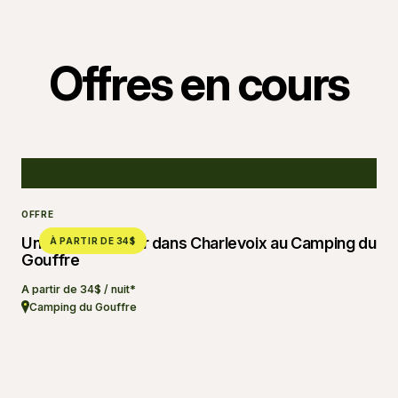
Offres en cours
OFFRE
Un été en plein air dans Charlevoix au Camping du
À PARTIR DE 34$
Gouffre
À partir de 34$ / nuit*
Camping du Gouffre