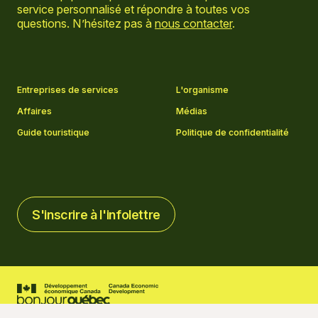
service personnalisé et répondre à toutes vos
questions. N’hésitez pas à
nous contacter
.
Aller sur la page Facebook
Aller sur la page LinkedIn
Aller sur la page Instagram
Aller sur la page YouTube
Entreprises de services
L'organisme
Affaires
Médias
Guide touristique
Politique de confidentialité
S'inscrire à l'infolettre
S'inscrire à l'infolettre
2026 © Tourisme Charlevoix
Paramètres des cookies
Crédits