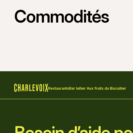
Commodités
Restaurants
Bar laitier Aux fruits du Biscuitier
Accueil
Besoin d’aide pou