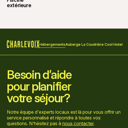
Hébergements
Auberge La Coudrière Cool Hotel
Accueil
Besoin d’aide
pour planifier
votre séjour?
Notre équipe d'experts locaux est là pour vous offrir un
service personnalisé et répondre à toutes vos
questions. N’hésitez pas à
nous contacter
.