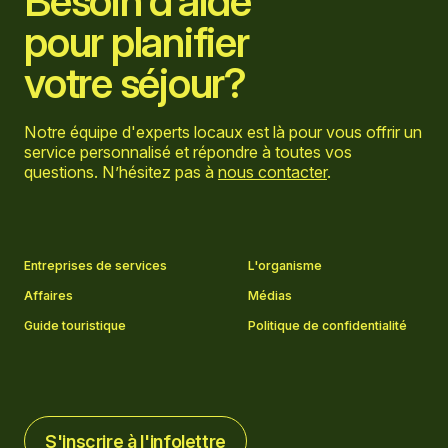
Besoin d’aide
pour planifier
votre séjour?
Notre équipe d'experts locaux est là pour vous offrir un
service personnalisé et répondre à toutes vos
questions. N’hésitez pas à
nous contacter
.
Aller sur la page Facebook
Aller sur la page LinkedIn
Aller sur la page Instagram
Aller sur la page YouTube
Entreprises de services
L'organisme
Affaires
Médias
Guide touristique
Politique de confidentialité
S'inscrire à l'infolettre