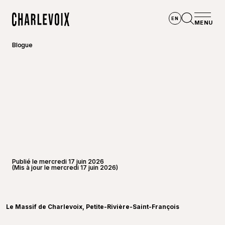
Aller au contenu principal
EN
MENU
Accueil
Ouvrir la
Blogue
Publié le mercredi 17 juin 2026
(Mis à jour le mercredi 17 juin 2026)
©
Jean-S
Le Massif de Charlevoix, Petite-Rivière-Saint-François