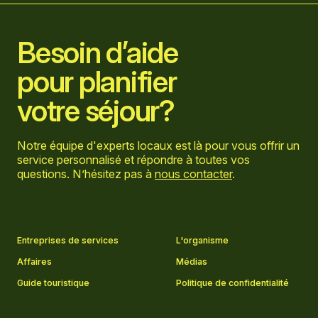
Besoin d’aide
pour planifier
votre séjour?
Notre équipe d'experts locaux est là pour vous offrir un
service personnalisé et répondre à toutes vos
questions. N’hésitez pas à
nous contacter
.
Aller sur la page Facebook
Aller sur la page LinkedIn
Aller sur la page Instagram
Aller sur la page YouTube
Entreprises de services
L'organisme
Affaires
Médias
Guide touristique
Politique de confidentialité