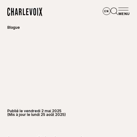
Aller au contenu principal
EN
MENU
Accueil
Ouvrir la
Blogue
Publié le vendredi 2 mai 2025
(Mis à jour le lundi 25 août 2025)
©
Touris