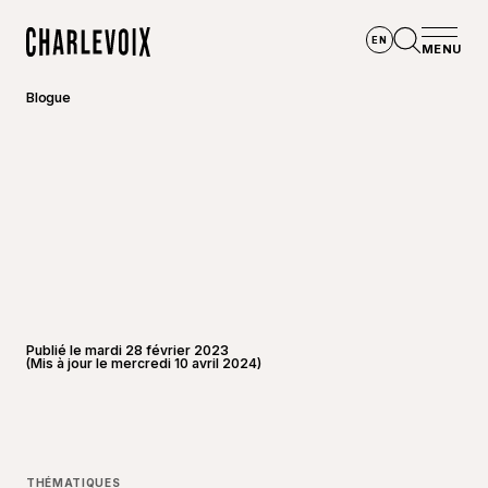
Aller au contenu principal
EN
MENU
Accueil
Ouvrir la
Blogue
Publié le mardi 28 février 2023
(Mis à jour le mercredi 10 avril 2024)
©
Le Mas
THÉMATIQUES