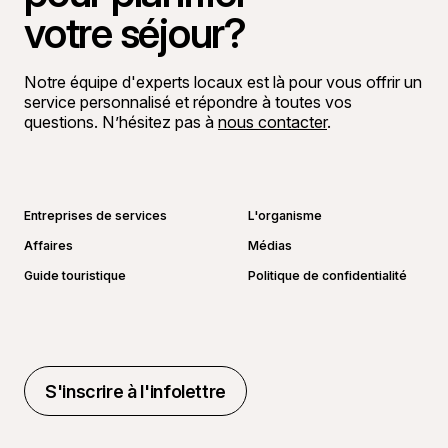
votre séjour?
Notre équipe d'experts locaux est là pour vous offrir un
service personnalisé et répondre à toutes vos
questions. N’hésitez pas à
nous contacter
.
Aller sur la page Facebook
Aller sur la page LinkedIn
Aller sur la page Instagram
Aller sur la page YouTube
Entreprises de services
L'organisme
Affaires
Médias
Guide touristique
Politique de confidentialité
S'inscrire à l'infolettre
S'inscrire à l'infolettre