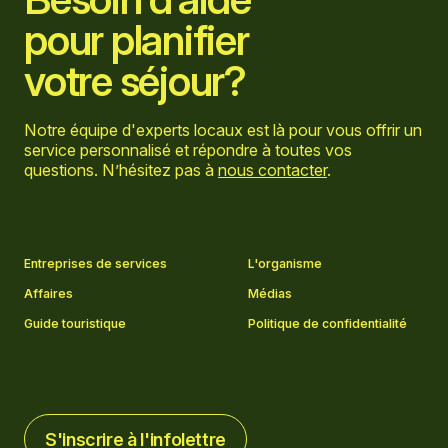
pour planifier
votre séjour?
Notre équipe d'experts locaux est là pour vous offrir un
service personnalisé et répondre à toutes vos
questions. N’hésitez pas à
nous contacter
.
Aller sur la page Facebook
Aller sur la page LinkedIn
Aller sur la page Instagram
Aller sur la page YouTube
Entreprises de services
L'organisme
Affaires
Médias
Guide touristique
Politique de confidentialité
S'inscrire à l'infolettre