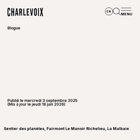
Aller au contenu principal
EN
MENU
Accueil
Ouvrir la
Blogue
Publié le mercredi 3 septembre 2025
(Mis à jour le jeudi 18 juin 2026)
©
André-
Sentier des planètes, Fairmont Le Manoir Richelieu, La Malbaie