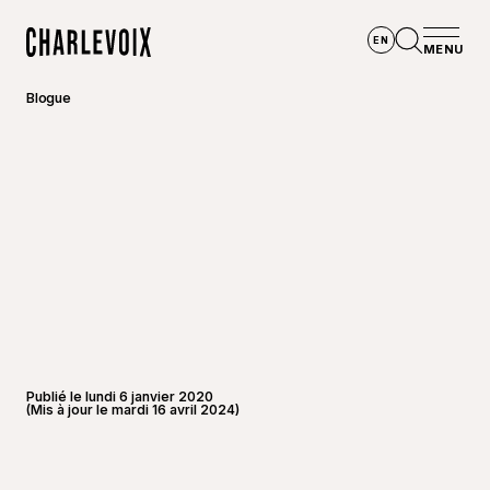
Aller au contenu principal
EN
MENU
Accueil
Ouvrir la
Blogue
Publié le lundi 6 janvier 2020
(Mis à jour le mardi 16 avril 2024)
©
Steve