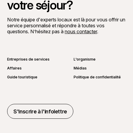
votre séjour?
Notre équipe d'experts locaux est là pour vous offrir un
service personnalisé et répondre à toutes vos
questions. N’hésitez pas à
nous contacter
.
Aller sur la page Facebook
Aller sur la page LinkedIn
Aller sur la page Instagram
Aller sur la page YouTube
Entreprises de services
L'organisme
Affaires
Médias
Guide touristique
Politique de confidentialité
S'inscrire à l'infolettre
S'inscrire à l'infolettre