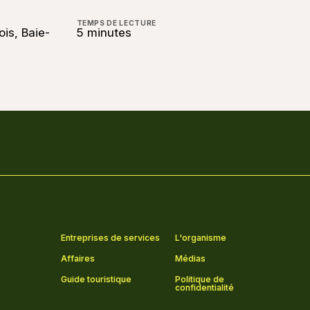
TEMPS DE LECTURE
ois, Baie-
5 minutes
Entreprises de services
L'organisme
Affaires
Médias
Guide touristique
Politique de
confidentialité