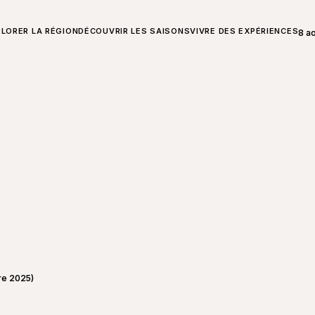
T SUR CHARLEVOIX
LORER LA RÉGION
DÉCOUVRIR LES SAISONS
VIVRE DES EXPÉRIENCES
8 a
Ouvr
bre 2025)