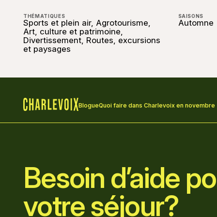
THÉMATIQUES
SAISONS
Sports et plein air, Agrotourisme,
Automne
Art, culture et patrimoine,
Divertissement, Routes, excursions
et paysages
Blogue
Quoi faire dans Charlevoix en novembre
Accueil
Besoin d’aide pou
votre séjour?