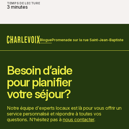
TEMPS DE LECTURE
3 minutes
Blogue
Promenade sur la rue Saint-Jean-Baptiste
Accueil
Besoin d’aide
pour planifier
votre séjour?
Notre équipe d'experts locaux est là pour vous offrir un
service personnalisé et répondre à toutes vos
questions. N’hésitez pas à
nous contacter
.