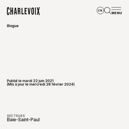
Aller au contenu principal
EN
MENU
Accueil
Ouvrir la
Blogue
Publié le mardi 22 juin 2021
(Mis à jour le mercredi 28 février 2024)
©
Joannie
SECTEURS
Baie-Saint-Paul