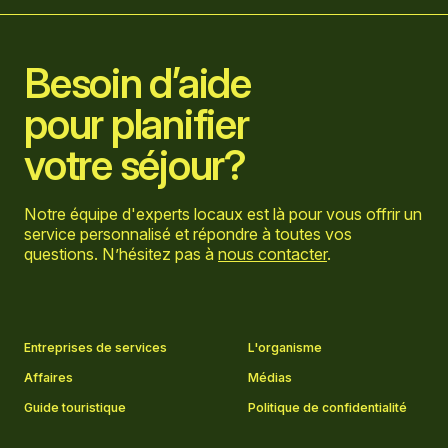
Besoin d’aide
pour planifier
votre séjour?
Notre équipe d'experts locaux est là pour vous offrir un
service personnalisé et répondre à toutes vos
questions. N’hésitez pas à
nous contacter
.
Aller sur la page Facebook
Aller sur la page LinkedIn
Aller sur la page Instagram
Aller sur la page YouTube
Entreprises de services
L'organisme
Affaires
Médias
Guide touristique
Politique de confidentialité