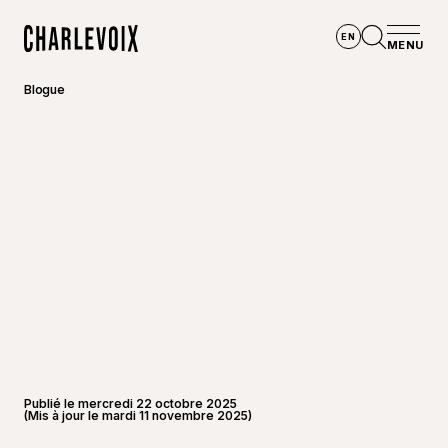
Aller au contenu principal
EN
MENU
Accueil
Ouvrir la
Blogue
Publié le mercredi 22 octobre 2025
(Mis à jour le mardi 11 novembre 2025)
©
Bon Ap