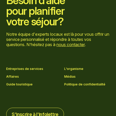
Besoin d’aide
pour planifier
votre séjour?
Notre équipe d'experts locaux est là pour vous offrir un
service personnalisé et répondre à toutes vos
questions. N’hésitez pas à
nous contacter
.
Aller sur la page Facebook
Aller sur la page LinkedIn
Aller sur la page Instagram
Aller sur la page YouTube
Entreprises de services
L'organisme
Affaires
Médias
Guide touristique
Politique de confidentialité
S'inscrire à l'infolettre