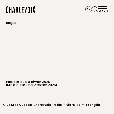
Aller au contenu principal
EN
MENU
Accueil
Ouvrir la
Blogue
Publié le jeudi 6 février 2025
(Mis à jour le lundi 2 février 2026)
©
Club 
Club Med Québec-Charlevoix, Petite-Rivière-Saint-François