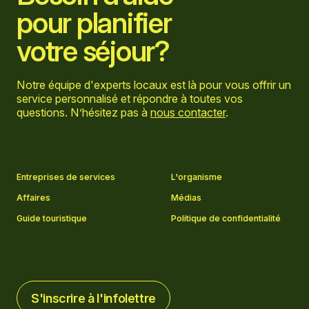
pour planifier
votre séjour?
Notre équipe d'experts locaux est là pour vous offrir un
service personnalisé et répondre à toutes vos
questions. N’hésitez pas à
nous contacter
.
Aller sur la page Facebook
Aller sur la page LinkedIn
Aller sur la page Instagram
Aller sur la page YouTube
Entreprises de services
L'organisme
Affaires
Médias
Guide touristique
Politique de confidentialité
S'inscrire à l'infolettre