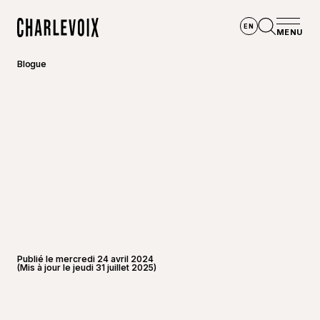
Aller au contenu principal
EN
MENU
Accueil
Ouvrir la
Blogue
Publié le mercredi 24 avril 2024
(Mis à jour le jeudi 31 juillet 2025)
©
André-