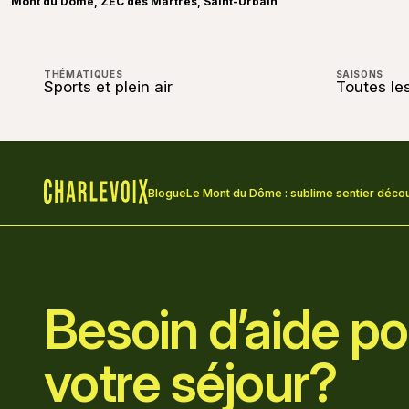
Mont du Dôme, ZEC des Martres, Saint-Urbain
THÉMATIQUES
SAISONS
Sports et plein air
Toutes le
Blogue
Le Mont du Dôme : sublime sentier déco
Accueil
Besoin d’aide pou
votre séjour?