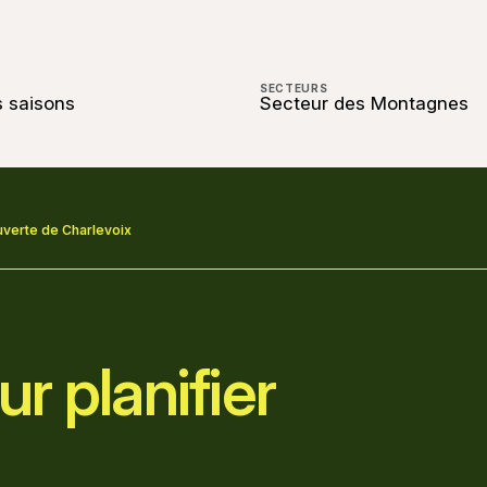
SECTEURS
s saisons
Secteur des Montagnes
uverte de Charlevoix
r planifier