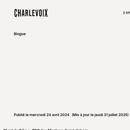
Aller au contenu principal
TOU
EXP
Accueil
Blogue
Publié le mercredi 24 avril 2024
(Mis à jour le jeudi 31 juillet 2025)