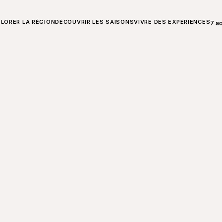
T SUR CHARLEVOIX
LORER LA RÉGION
DÉCOUVRIR LES SAISONS
VIVRE DES EXPÉRIENCES
7 a
Ouvr