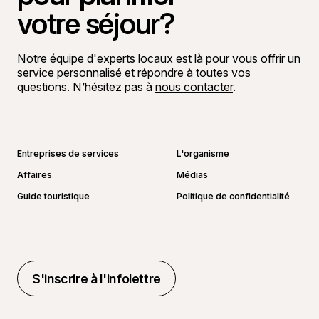
votre séjour?
Notre équipe d'experts locaux est là pour vous offrir un
service personnalisé et répondre à toutes vos
questions. N’hésitez pas à
nous contacter
.
Aller sur la page Facebook
Aller sur la page LinkedIn
Aller sur la page Instagram
Aller sur la page YouTube
Entreprises de services
L'organisme
Affaires
Médias
Guide touristique
Politique de confidentialité
S'inscrire à l'infolettre
S'inscrire à l'infolettre