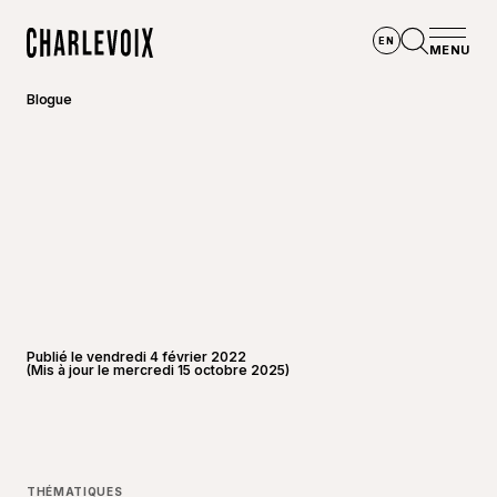
Aller au contenu principal
EN
MENU
Accueil
Ouvrir la
Blogue
Publié le vendredi 4 février 2022
(Mis à jour le mercredi 15 octobre 2025)
©
Joannie
THÉMATIQUES