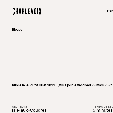
Aller au contenu principal
TOU
EXP
Accueil
Blogue
Publié le jeudi 28 juillet 2022
(Mis à jour le vendredi 29 mars 2024
SECTEURS
TEMPS DE LE
Isle-aux-Coudres
5 minutes