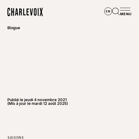
Aller au contenu principal
EN
MENU
Accueil
Ouvrir la
Blogue
Publié le jeudi 4 novembre 2021
(Mis à jour le mardi 12 août 2025)
©
Jean-
SAISONS