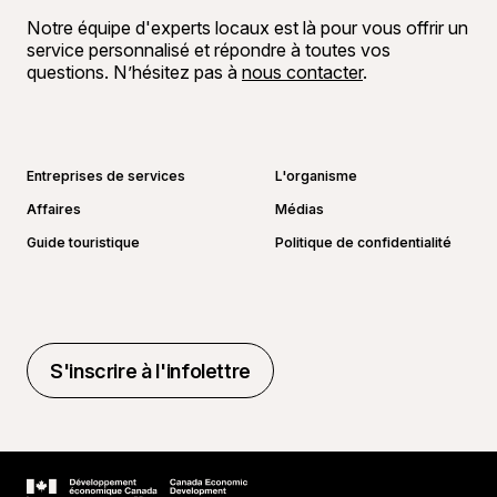
Notre équipe d'experts locaux est là pour vous offrir un
service personnalisé et répondre à toutes vos
questions. N’hésitez pas à
nous contacter
.
Aller sur la page Facebook
Aller sur la page LinkedIn
Aller sur la page Instagram
Aller sur la page YouTube
Entreprises de services
L'organisme
Affaires
Médias
Guide touristique
Politique de confidentialité
S'inscrire à l'infolettre
S'inscrire à l'infolettre