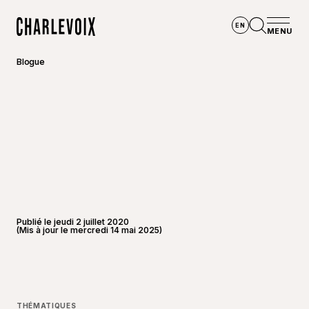
Aller au contenu principal
EN
MENU
Accueil
Ouvrir la
Blogue
Publié le jeudi 2 juillet 2020
(Mis à jour le mercredi 14 mai 2025)
©
André-
THÉMATIQUES